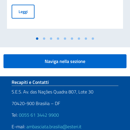
Avviso di pubblicità per contributi a soggetti privati per fin
Leggi
Naviga nella sezione
Sezione footer
Recapiti e Contatti
S.E.S. Av. das Nações Quadra 807, Lote 30
70420-900 Brasilia – DF
Tel:
0055 61 3442 9900
E-mail:
ambasciata.brasilia@esteri.it