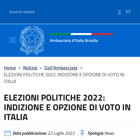
Salta al contenuto
IT
PT
Governo Italiano
Intestazione sito, social e menù
Ambasciata d'Italia Brasilia
Il sito ufficiale dell'Ambasciata d'Italia Brasil
Home
>
Notizie
>
Dall’Ambasciata
>
ELEZIONI POLITICHE 2022: INDIZIONE E OPZIONE DI VOTO IN
ITALIA
ELEZIONI POLITICHE 2022:
INDIZIONE E OPZIONE DI VOTO IN
ITALIA
Data pubblicazione:
22 Luglio 2022
Tipologia:
News