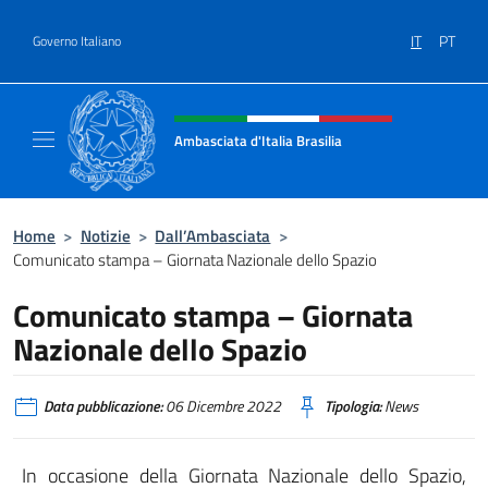
Salta al contenuto
IT
PT
Governo Italiano
Intestazione sito, social e menù
Ambasciata d'Italia Brasilia
Il sito ufficiale dell'Ambasciata d'Italia Brasil
Home
>
Notizie
>
Dall’Ambasciata
>
Comunicato stampa – Giornata Nazionale dello Spazio
Comunicato stampa – Giornata
Nazionale dello Spazio
Data pubblicazione:
06 Dicembre 2022
Tipologia:
News
In occasione della Giornata Nazionale dello Spazio,