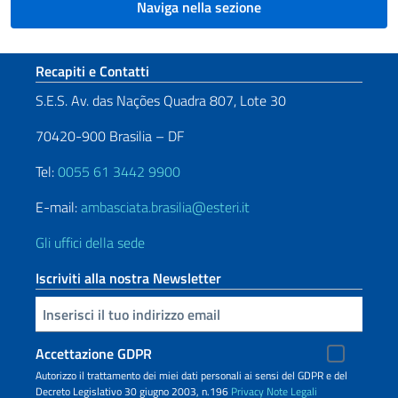
Naviga nella sezione
Sezione footer
Recapiti e Contatti
S.E.S. Av. das Nações Quadra 807, Lote 30
70420-900 Brasilia – DF
Tel:
0055 61 3442 9900
E-mail:
ambasciata.brasilia@esteri.it
Gli uffici della sede
Iscriviti alla nostra Newsletter
Inserisci la tua email
Accettazione GDPR
Autorizzo il trattamento dei miei dati personali ai sensi del GDPR e del
Decreto Legislativo 30 giugno 2003, n.196
Privacy
Note Legali