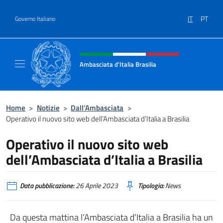
Salta al contenuto
IT
PT
Governo Italiano
Intestazione sito, social e menù
Ambasciata d'Italia Brasilia
Il sito ufficiale dell'Ambasciata d'Italia Brasil
Home
>
Notizie
>
Dall’Ambasciata
>
Operativo il nuovo sito web dell’Ambasciata d’Italia a Brasilia
Operativo il nuovo sito web
dell’Ambasciata d’Italia a Brasilia
Data pubblicazione:
26 Aprile 2023
Tipologia:
News
Da questa mattina l’Ambasciata d’Italia a Brasilia ha un