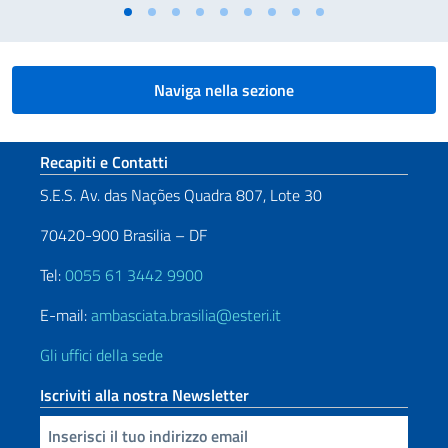
Naviga nella sezione
Sezione footer
Recapiti e Contatti
S.E.S. Av. das Nações Quadra 807, Lote 30
70420-900 Brasilia – DF
Tel:
0055 61 3442 9900
E-mail:
ambasciata.brasilia@esteri.it
Gli uffici della sede
Iscriviti alla nostra Newsletter
Inserisci la tua email