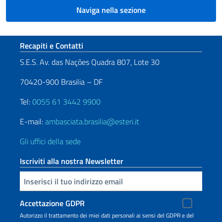
Naviga nella sezione
Sezione footer
Recapiti e Contatti
S.E.S. Av. das Nações Quadra 807, Lote 30
70420-900 Brasilia – DF
Tel:
0055 61 3442 9900
E-mail:
ambasciata.brasilia@esteri.it
Gli uffici della sede
Iscriviti alla nostra Newsletter
Inserisci la tua email
Accettazione GDPR
Autorizzo il trattamento dei miei dati personali ai sensi del GDPR e del