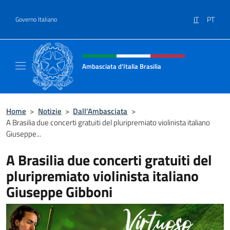
Salta al contenuto
IT
PT
Governo Italiano
Intestazione sito, social e menù
Ambasciata d'Italia Brasilia
Il sito ufficiale dell'Ambasciata d'Italia Brasil
Home
>
Notizie
>
Dall’Ambasciata
>
A Brasilia due concerti gratuiti del pluripremiato violinista italiano
Giuseppe...
A Brasilia due concerti gratuiti del
pluripremiato violinista italiano
Giuseppe Gibboni