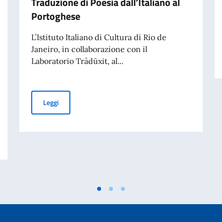
Traduzione di Poesia dall’Italiano al
Portoghese
L’Istituto Italiano di Cultura di Rio de
Janeiro, in collaborazione con il
Laboratorio Trādūxit, al...
Terza edizione di ‘M’Illumino / D’Immenso’, Premio Inter
Leggi
ivati per finalità di mantenimento della pace e della sicurezza internazionale 