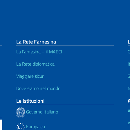
La Rete Farnesina
L
La Farnesina – il MAECI
C
La Rete diplomatica
I
Viaggiare sicuri
S
Dove siamo nel mondo
N
Le Istituzioni
A
Governo Italiano
A
Europa.eu