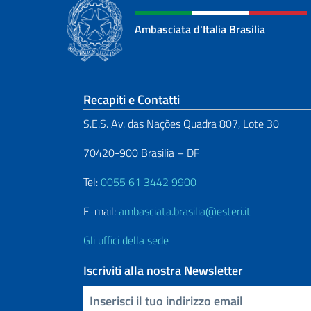
Ambasciata d'Italia Brasilia
Sezione footer
Recapiti e Contatti
S.E.S. Av. das Nações Quadra 807, Lote 30
70420-900 Brasilia – DF
Tel:
0055 61 3442 9900
E-mail:
ambasciata.brasilia@esteri.it
Gli uffici della sede
Iscriviti alla nostra Newsletter
Inserisci la tua email