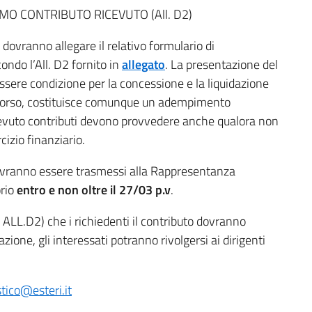
MO CONTRIBUTO RICEVUTO (All. D2)
 dovranno allegare il relativo formulario di
ondo l’All. D2 fornito in
allegato
. La presentazione del
essere condizione per la concessione e la liquidazione
in corso, costituisce comunque un adempimento
ricevuto contributi devono provvedere anche qualora non
cizio finanziario.
i dovranno essere trasmessi alla Rappresentanza
orio
entro e non oltre il 27/03 p.v
.
 ALL.D2) che i richiedenti il contributo dovranno
azione, gli interessati potranno rivolgersi ai dirigenti
stico@esteri.it