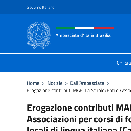
Salta al contenuto
Governo Italiano
Intestazione sito, social 
Ambasciata d'Italia Brasilia
Il sito ufficiale dell'Ambasciata d'Ita
Chi s
Home
>
Notizie
>
Dall’Ambasciata
>
Erogazione contributi MAECI a Scuole/Enti e Associa
Erogazione contributi MAE
Associazioni per corsi di 
locali di lingua italiana 