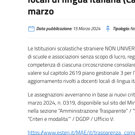
marzo
Data pubblicazione:
15 Marzo 2024
Tipologia:
Ne
Le Istituzioni scolastiche straniere NON UNIVERS
di scuole e associazioni senza scopo di lucro, regol
competenza di ciascuna circoscrizione consolare
valere sul capitolo 2619 piano gestionale 3 per l’
aggiornamento rivolti a docenti locali di lingua it
Le assegnazioni avverranno in base ai nuovi crite
marzo 2024, n. 0319, disponibile sul sito del Min
nella sezione “Amministrazione Trasparente” / “S
“Criteri e modalita’” / DGDP / Ufficio V:
https://www.esteri.it/MAE/it/trasparenza_comun