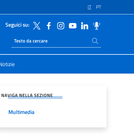
IT
PT
Seguici su:
Cerca nel sito
Ricerca sito live
Notizie
vidi sui Social Network
NAVIGA NELLA SEZIONE
Multimedia