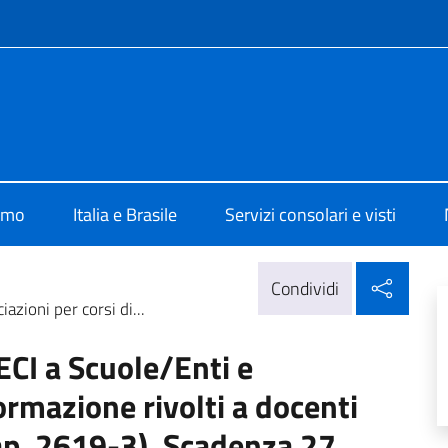
e menù
lia Brasilia
iamo
Italia e Brasile
Servizi consolari e visti
Condi
Condividi
zioni per corsi di...
CI a Scuole/Enti e
formazione rivolti a docenti
(Cap. 2619-3). Scadenza 27