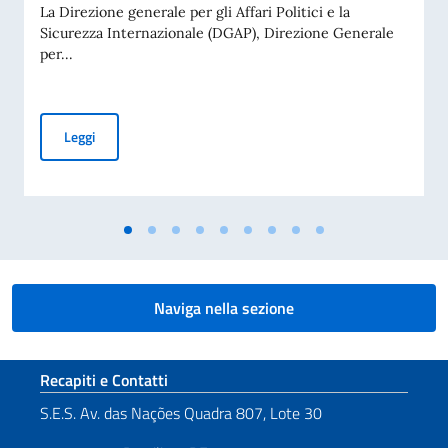
La Direzione generale per gli Affari Politici e la
Sicurezza Internazionale (DGAP), Direzione Generale
per...
Avviso di pubblicità per contributi a soggetti privati per fin
Leggi
Naviga nella sezione
Sezione footer
Recapiti e Contatti
S.E.S. Av. das Nações Quadra 807, Lote 30