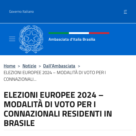
Salta al contenuto
IT
Governo Italiano
Intestazione sito, social e menù
Ambasciata d'Italia Brasilia
Il sito ufficiale dell'Ambasciata d'Italia Brasil
Home
>
Notizie
>
Dall’Ambasciata
>
ELEZIONI EUROPEE 2024 – MODALITÀ DI VOTO PER I
CONNAZIONALI...
ELEZIONI EUROPEE 2024 –
MODALITÀ DI VOTO PER I
CONNAZIONALI RESIDENTI IN
BRASILE