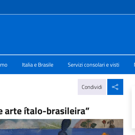
e menù
lia Brasilia
iamo
Italia e Brasile
Servizi consolari e visti
Condi
Condividi
arte ítalo-brasileira”