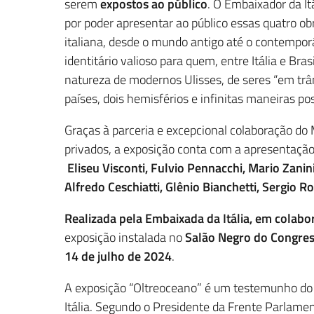
serem
expostos ao público
. O Embaixador da It
por poder apresentar ao público essas quatro ob
italiana, desde o mundo antigo até o contemporâ
identitário valioso para quem, entre Itália e Bra
natureza de modernos Ulisses, de seres “em trâ
países, dois hemisférios e infinitas maneiras po
Graças à parceria e excepcional colaboração do 
privados, a exposição conta com a apresentação
Eliseu Visconti, Fulvio Pennacchi, Mario Zanini
Alfredo Ceschiatti, Glênio Bianchetti, Sergio 
Realizada pela Embaixada da Itália, em colabo
exposição instalada no
Salão Negro do Congres
14 de julho de 2024
.
A exposição “Oltreoceano” é um testemunho do v
Itália. Segundo o Presidente da Frente Parlament