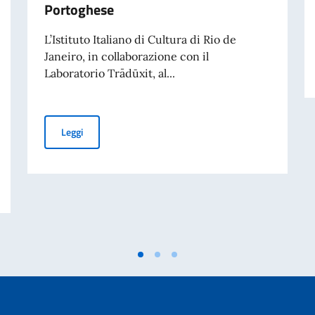
Portoghese
L’Istituto Italiano di Cultura di Rio de
Janeiro, in collaborazione con il
Laboratorio Trādūxit, al...
Terza edizione di ‘M’Illumino / D’Immenso’, Premio Inter
Leggi
ivati per finalità di mantenimento della pace e della sicurezza internazionale 