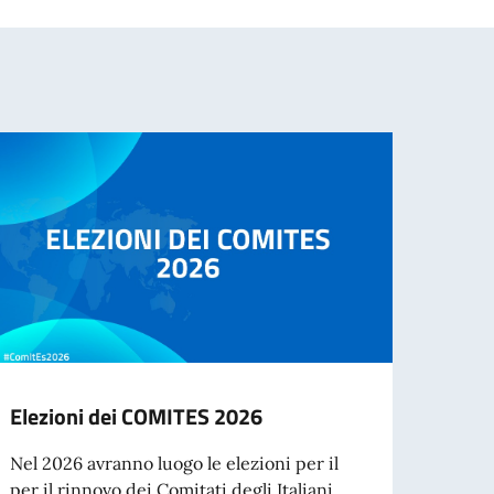
Elezioni dei COMITES 2026
Cessa
d’ide
Nel 2026 avranno luogo le elezioni per il
agos
per il rinnovo dei Comitati degli Italiani...