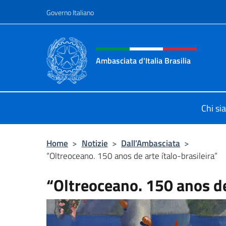
Salta al contenuto
Governo Italiano
Intestazione sito, social 
Ambasciata d'Italia Brasilia
Il sito ufficiale dell'Ambasciata d'Ita
Chi s
Home
>
Notizie
>
Dall’Ambasciata
>
“Oltreoceano. 150 anos de arte ítalo-brasileira”
“Oltreoceano. 150 anos de 