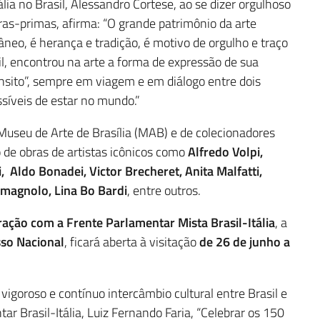
ália no Brasil, Alessandro Cortese, ao se dizer orgulhoso
ras-primas, afirma: “O grande patrimônio da arte
neo, é herança e tradição, é motivo de orgulho e traço
sil, encontrou na arte a forma de expressão de sua
nsito”, sempre em viagem e em diálogo entre dois
ssíveis de estar no mundo.”
Museu de Arte de Brasília (MAB) e de colecionadores
 de obras de artistas icônicos como
Alfredo Volpi,
, Aldo Bonadei, Victor Brecheret, Anita Malfatti,
Romagnolo, Lina Bo Bardi
, entre outros.
ração com a Frente Parlamentar Mista Brasil-Itália
, a
so Nacional
, ficará aberta à visitação
de 26 de junho a
igoroso e contínuo intercâmbio cultural entre Brasil e
ar Brasil-Itália, Luiz Fernando Faria, “Celebrar os 150