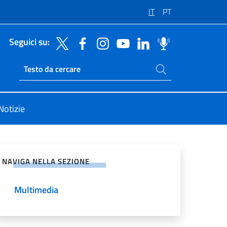
IT
PT
Seguici su:
Cerca nel sito
Ricerca sito live
Notizie
vidi sui Social Network
NAVIGA NELLA SEZIONE
Multimedia