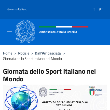
Salta al contenuto
IT
PT
Governo Italiano
Intestazione sito, social e menù
Ambasciata d'Italia Brasilia
Il sito ufficiale dell'Ambasciata d'Italia Brasil
Home
>
Notizie
>
Dall’Ambasciata
>
Giornata dello Sport Italiano nel Mondo
Giornata dello Sport Italiano nel
Mondo