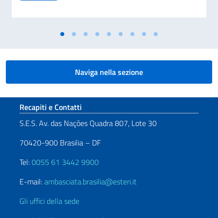
Naviga nella sezione
Sezione footer
Recapiti e Contatti
S.E.S. Av. das Nações Quadra 807, Lote 30
70420-900 Brasilia – DF
Tel:
0055 61 3442 9900
E-mail:
ambasciata.brasilia@esteri.it
Gli uffici della sede