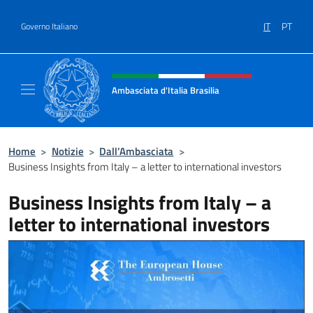
Salta al contenuto
IT
PT
Governo Italiano
Intestazione sito, social e menù
Ambasciata d'Italia Brasilia
Il sito ufficiale dell'Ambasciata d'Italia Brasil
Home
>
Notizie
>
Dall’Ambasciata
>
Business Insights from Italy – a letter to international investors
Business Insights from Italy – a
letter to international investors