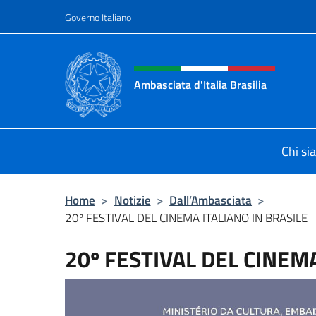
Salta al contenuto
Governo Italiano
Intestazione sito, social 
Ambasciata d'Italia Brasilia
Il sito ufficiale dell'Ambasciata d'Ita
Chi s
Home
>
Notizie
>
Dall’Ambasciata
>
20º FESTIVAL DEL CINEMA ITALIANO IN BRASILE
20º FESTIVAL DEL CINEMA