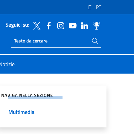
IT
PT
Seguici su:
Cerca nel sito
Ricerca sito live
Notizie
vidi sui Social Network
NAVIGA NELLA SEZIONE
Multimedia