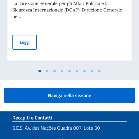
La Direzione generale per gli Affari Politici e la
Sicurezza Internazionale (DGAP), Direzione Generale
per...
Avviso di pubblicità per contributi a soggetti privati per fin
Leggi
Naviga nella sezione
Sezione footer
Recapiti e Contatti
S.E.S. Av. das Nações Quadra 807, Lote 30