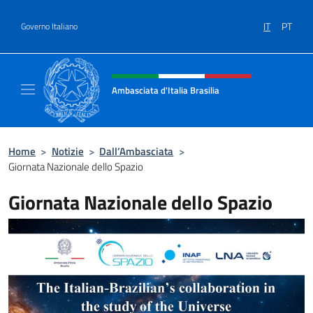
Salta al contenuto
IT
PT
Governo Italiano
Intestazione sito, social e menù
Ambasciata d'Italia Brasilia
Il sito ufficiale dell'Ambasciata d'Italia Brasil
Home
>
Notizie
>
Dall’Ambasciata
>
Giornata Nazionale dello Spazio
Giornata Nazionale dello Spazio