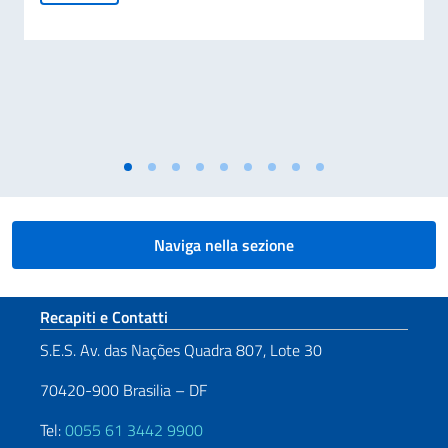
Naviga nella sezione
Sezione footer
Recapiti e Contatti
S.E.S. Av. das Nações Quadra 807, Lote 30
70420-900 Brasilia – DF
Tel:
0055 61 3442 9900