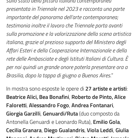
sullo stato della pittura italiana contemporanea
presentata in Triennale nel 2023 e racconta una parte
importante del panorama dell’arte contemporanea;
testimonia inoltre il lavoro che Triennale porta avanti
sulla promozione e la valorizzazione della scena artistica
italiana, grazie al prezioso supporto del Ministero degli
Affari Esteri e della Cooperazione Internazionale e della
rete delle Ambasciate e degli Istituti Italiani di Cultura. È
per noi quindi un grande onore poterla presentare ora a
Brasilia, dopo la tappa di giugno a Buenos Aires.
”
In mostra sono esposte le opere di
27 artiste e artisti
:
Beatrice Alici, Bea Bonafini
,
Roberto de Pinto, Alice
Faloretti
,
Alessandro Fogo
,
Andrea Fontanari
,
Giorgia Garzilli
,
Genuardi/Ruta
(duo composto da
Antonella Genuardi e Leonardo Ruta),
Emilio Gola
,
Cecilia Granara
,
Diego Gualandris
,
Viola Leddi
,
Giulia