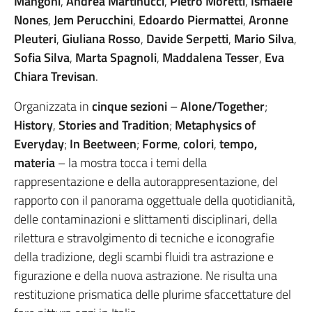
Mangoni
,
Andrea Martinucci
,
Pietro Moretti
,
Ismaele
Nones
,
Jem Perucchini
,
Edoardo Piermattei
,
Aronne
Pleuteri
,
Giuliana Rosso
,
Davide Serpetti
,
Mario Silva
,
Sofia Silva
,
Marta Spagnoli
,
Maddalena Tesser
,
Eva
Chiara Trevisan
.
Organizzata in
cinque sezioni
–
Alone/Together
;
History
,
Stories and Tradition
;
Metaphysics of
Everyday
;
In Beetween
;
Forme
,
colori
,
tempo,
materia
– la mostra tocca i temi della
rappresentazione e della autorappresentazione, del
rapporto con il panorama oggettuale della quotidianità,
delle contaminazioni e slittamenti disciplinari, della
rilettura e stravolgimento di tecniche e iconografie
della tradizione, degli scambi fluidi tra astrazione e
figurazione e della nuova astrazione. Ne risulta una
restituzione prismatica delle plurime sfaccettature del