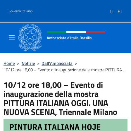
Salta al contenuto
IT
PT
Governo Italiano
Intestazione sito, social e menù
Ambasciata d'Italia Brasilia
Il sito ufficiale dell'Ambasciata d'Italia Brasil
Home
>
Notizie
>
Dall’Ambasciata
>
10/12 ore 18,00 – Evento di inaugurazione della mostra PITTURA...
10/12 ore 18,00 – Evento di
inaugurazione della mostra
PITTURA ITALIANA OGGI. UNA
NUOVA SCENA, Triennale Milano