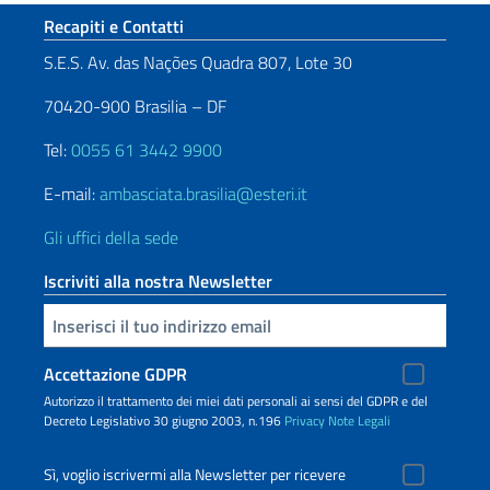
Sezione footer
Recapiti e Contatti
S.E.S. Av. das Nações Quadra 807, Lote 30
70420-900 Brasilia – DF
Tel:
0055 61 3442 9900
E-mail:
ambasciata.brasilia@esteri.it
Gli uffici della sede
Iscriviti alla nostra Newsletter
Inserisci la tua email
Accettazione GDPR
Autorizzo il trattamento dei miei dati personali ai sensi del GDPR e del
Decreto Legislativo 30 giugno 2003, n.196
Privacy
Note Legali
Sì, voglio iscrivermi alla Newsletter per ricevere