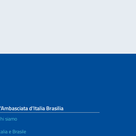
e di attuazione di iniziative umanitarie e di tutela dei diritti umani
’Ambasciata d’Italia Brasilia
hi siamo
talia e Brasile