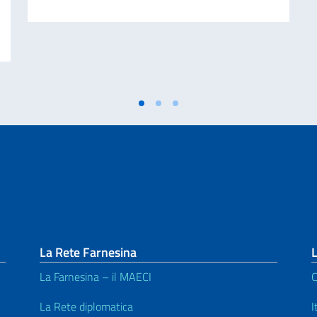
ivati per finalità di mantenimento della pace e della sicurezza internazionale 
La Rete Farnesina
L
La Farnesina – il MAECI
C
La Rete diplomatica
I