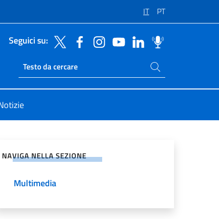
IT
PT
Seguici su:
Cerca nel sito
Ricerca sito live
Notizie
vidi sui Social Network
NAVIGA NELLA SEZIONE
Multimedia