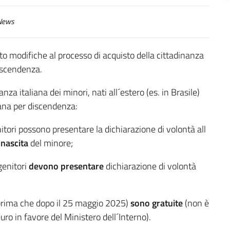
ews
to modifiche al processo di acquisto della cittadinanza
 discendenza.
za italiana dei minori, nati all´estero (es. in Brasile)
ana per discendenza:
itori possono presentare la dichiarazione di volontà all
 nascita
del minore;
genitori
devono presentare
dichiarazione di volontà
ti prima che dopo il 25 maggio 2025)
sono gratuite
(non è
uro in favore del Ministero dell´Interno).