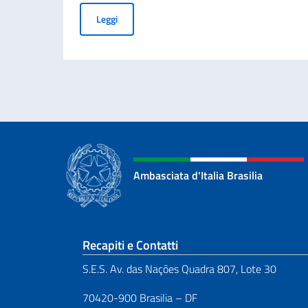
Avviso di pubblicità per contributi a soggetti pr
Leggi
Ambasciata d'Italia Brasilia
Sezione footer
Recapiti e Contatti
S.E.S. Av. das Nações Quadra 807, Lote 30
70420-900 Brasilia – DF