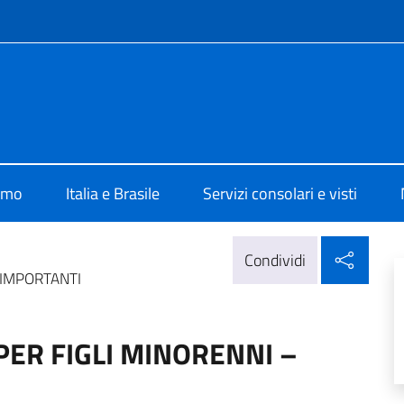
e menù
lia Brasilia
iamo
Italia e Brasile
Servizi consolari e visti
Condi
Condividi
 IMPORTANTI
PER FIGLI MINORENNI –