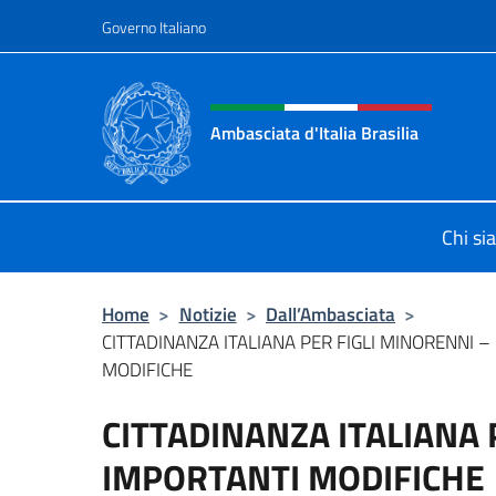
Salta al contenuto
Governo Italiano
Intestazione sito, social 
Ambasciata d'Italia Brasilia
Il sito ufficiale dell'Ambasciata d'Ita
Chi s
Home
>
Notizie
>
Dall’Ambasciata
>
CITTADINANZA ITALIANA PER FIGLI MINORENNI –
MODIFICHE
CITTADINANZA ITALIANA 
IMPORTANTI MODIFICHE