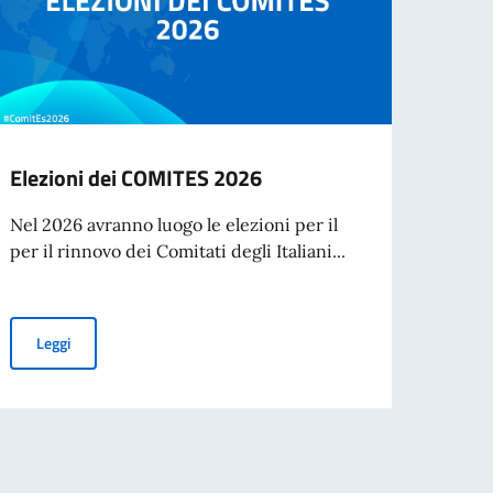
Elezioni dei COMITES 2026
Cessa
d’ide
Nel 2026 avranno luogo le elezioni per il
agos
per il rinnovo dei Comitati degli Italiani...
A part
cartac
Elezioni dei COMITES 2026
Leggi
Leg
nazionale di Traduzione di Poesia dall’Italiano al Portoghese