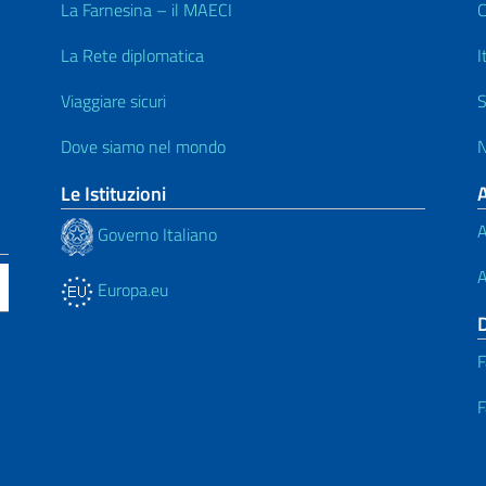
La Farnesina – il MAECI
C
La Rete diplomatica
I
Viaggiare sicuri
S
Dove siamo nel mondo
N
Le Istituzioni
A
Governo Italiano
A
Europa.eu
F
F