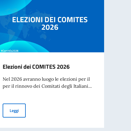
Elezioni dei COMITES 2026
Cessa
d’ide
Nel 2026 avranno luogo le elezioni per il
agos
per il rinnovo dei Comitati degli Italiani...
A part
cartac
Elezioni dei COMITES 2026
Leggi
Leg