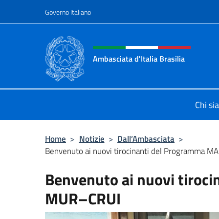
Salta al contenuto
Governo Italiano
Intestazione sito, social 
Ambasciata d'Italia Brasilia
Il sito ufficiale dell'Ambasciata d'Ita
Chi s
Home
>
Notizie
>
Dall’Ambasciata
>
Benvenuto ai nuovi tirocinanti del Programma
Benvenuto ai nuovi tiroc
MUR–CRUI