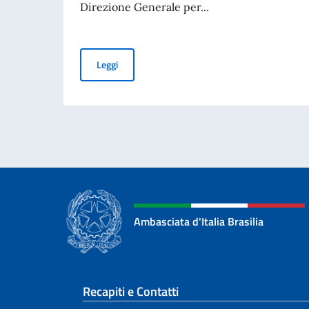
Direzione Generale per...
Avviso di pubblicità per contributi a soggetti pr
Leggi
Ambasciata d'Italia Brasilia
Sezione footer
Recapiti e Contatti