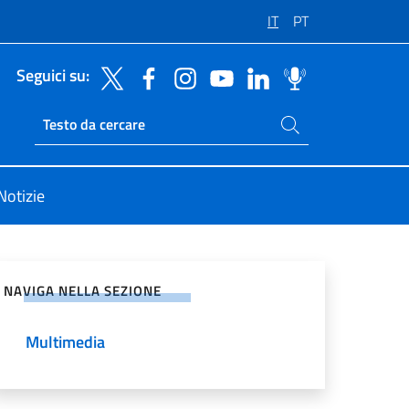
IT
PT
Seguici su:
Cerca nel sito
Ricerca sito live
Notizie
vidi sui Social Network
NAVIGA NELLA SEZIONE
Multimedia