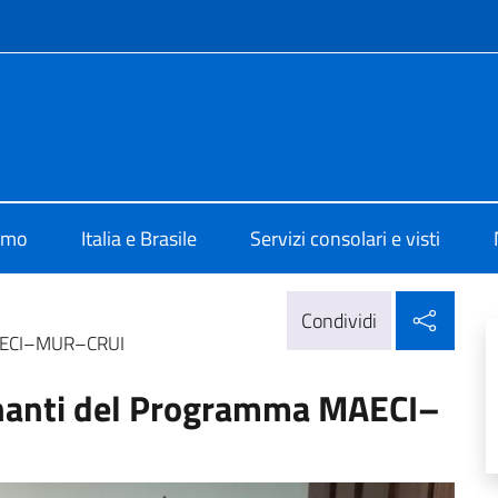
e menù
lia Brasilia
iamo
Italia e Brasile
Servizi consolari e visti
Condi
Condividi
 MAECI–MUR–CRUI
inanti del Programma MAECI–