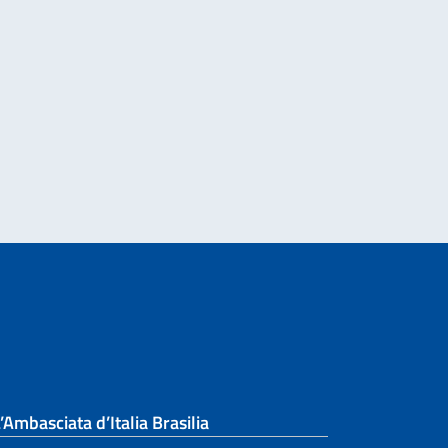
nazionale di Traduzione di Poesia dall’Italiano al Portoghese
e di attuazione di iniziative umanitarie e di tutela dei diritti umani
’Ambasciata d’Italia Brasilia