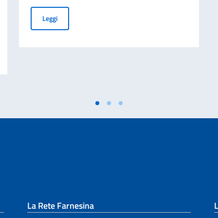
Terza edizione di ‘M’Illumino / D’Immenso’, Premio Inter
Leggi
ivati per finalità di mantenimento della pace e della sicurezza internazionale 
La Rete Farnesina
L