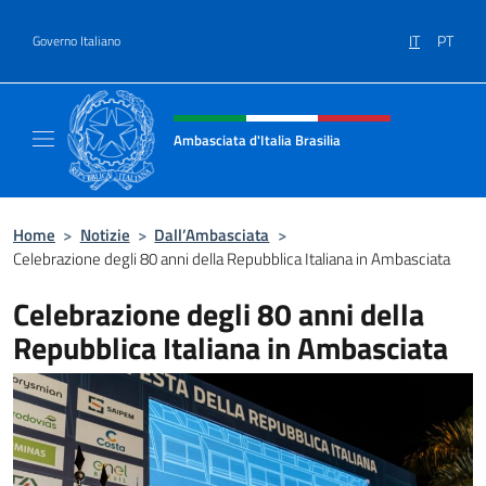
Salta al contenuto
IT
PT
Governo Italiano
Intestazione sito, social e menù
Ambasciata d'Italia Brasilia
Il sito ufficiale dell'Ambasciata d'Italia Brasil
Home
>
Notizie
>
Dall’Ambasciata
>
Celebrazione degli 80 anni della Repubblica Italiana in Ambasciata
Celebrazione degli 80 anni della
Repubblica Italiana in Ambasciata