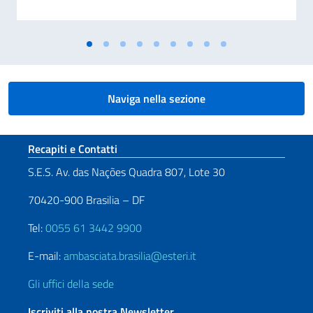
Naviga nella sezione
Sezione footer
Recapiti e Contatti
S.E.S. Av. das Nações Quadra 807, Lote 30
70420-900 Brasilia – DF
Tel:
0055 61 3442 9900
E-mail:
ambasciata.brasilia@esteri.it
Gli uffici della sede
Iscriviti alla nostra Newsletter