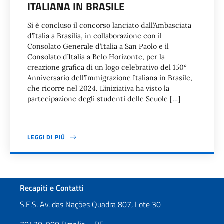
ITALIANA IN BRASILE
Si è concluso il concorso lanciato dall’Ambasciata
d’Italia a Brasilia, in collaborazione con il
Consolato Generale d’Italia a San Paolo e il
Consolato d’Italia a Belo Horizonte, per la
creazione grafica di un logo celebrativo del 150°
Anniversario dell’Immigrazione Italiana in Brasile,
che ricorre nel 2024. L’iniziativa ha visto la
partecipazione degli studenti delle Scuole […]
LEGGI DI PIÙ
Paginazione
Sezione footer
Recapiti e Contatti
S.E.S. Av. das Nações Quadra 807, Lote 30