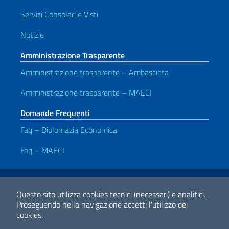
Servizi Consolari e Visti
Notizie
Amministrazione Trasparente
Amministrazione trasparente – Ambasciata
Amministrazione trasparente – MAECI
Domande Frequenti
Faq – Diplomazia Economica
Faq – MAECI
Link Utili
Note legali
Privacy e cookie policy
Dichiarazione di Accessibilità
Questo sito utilizza cookies tecnici (necessari) e analitici.
Proseguendo nella navigazione accetti l'utilizzo dei
cookies.
2026 Copyright Ministero degli Affari Esteri e della Cooperazione