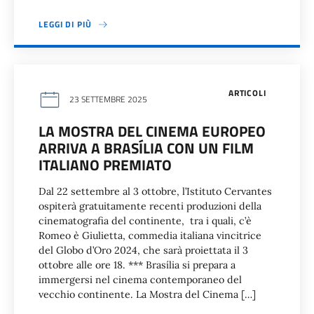
LEGGI DI PIÙ
ARTICOLI
23 SETTEMBRE 2025
LA MOSTRA DEL CINEMA EUROPEO
ARRIVA A BRASÍLIA CON UN FILM
ITALIANO PREMIATO
Dal 22 settembre al 3 ottobre, l’Istituto Cervantes
ospiterà gratuitamente recenti produzioni della
cinematografia del continente, tra i quali, c’è
Romeo è Giulietta, commedia italiana vincitrice
del Globo d’Oro 2024, che sarà proiettata il 3
ottobre alle ore 18. *** Brasília si prepara a
immergersi nel cinema contemporaneo del
vecchio continente. La Mostra del Cinema […]