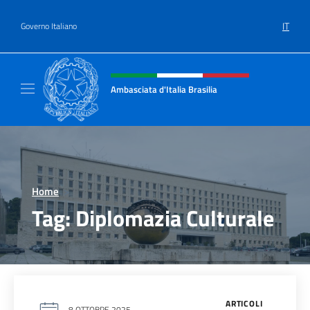
Salta al contenuto
IT
Governo Italiano
Intestazione sito, social e menù
Ambasciata d'Italia Brasilia
Il sito ufficiale dell'Ambasciata d'Italia Brasil
Home
>
Tag:
Diplomazia Culturale
ARTICOLI
8 OTTOBRE 2025