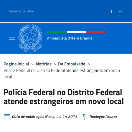
Ir para o conteúdo
IT
PT
Governo italiano
Site, social e cabeçalho do menu
Ambasciata d'Italia Brasilia
Il sito ufficiale dell'Ambasciata d'Italia Brasil
Pagina inicial
>
Notícias
>
Da Embaixada
>
Polícia Federal no Distrito Federal atende estrangeiros em novo
local
Polícia Federal no Distrito Federal
atende estrangeiros em novo local
Data de publicação:
November 14 2013
Tipologia:
Notícia