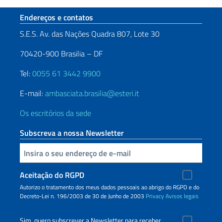
Seção de rodapé
Endereços e contatos
S.E.S. Av. das Nações Quadra 807, Lote 30
70420-900 Brasilia – DF
Tel:
0055 61 3442 9900
E-mail:
ambasciata.brasilia@esteri.it
Os escritórios da sede
Subscreva a nossa Newsletter
Inserisci la tua email
Aceitação do RGPD
Autorizo o tratamento dos meus dados pessoais ao abrigo do RGPD e do
Decreto-Lei n. 196/2003 de 30 de Junho de 2003
Privacy
Avisos legais
Sim, quero subscrever a Newsletter para receber