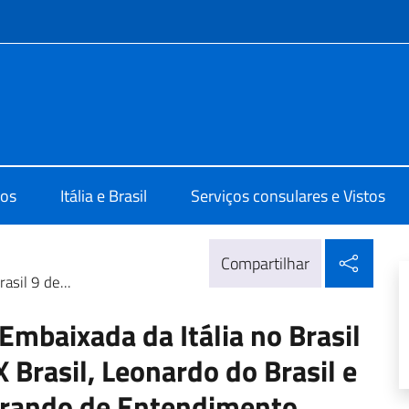
do menu
lia Brasilia
os
Itália e Brasil
Serviços consulares e Vistos
Compa
Compartilhar
sil 9 de...
mbaixada da Itália no Brasil
 Brasil, Leonardo do Brasil e
rando de Entendimento.