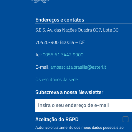
Seção de rodapé
Endereços e contatos
S.E.S. Av. das Nações Quadra 807, Lote 30
70420-900 Brasilia – DF
Tel:
0055 61 3442 9900
E-mail:
ambasciata.brasilia@esteri.it
Os escritórios da sede
Subscreva a nossa Newsletter
Inserisci la tua email
Aceitação do RGPD
Autorizo o tratamento dos meus dados pessoais ao