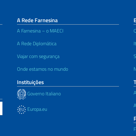
A Rede Farnesina
E
A Farnesina – o MAECI
A Rede Diplomática
I
Viajar com segurança
S
Onde estamos no mundo
N
Instituições
A
Governo Italiano
A
Europa.eu
F