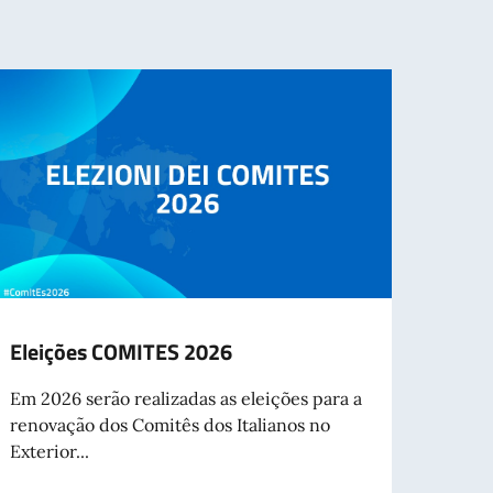
Eleições COMITES 2026
Fim d
iden
Em 2026 serão realizadas as eleições para a
exter
renovação dos Comitês dos Italianos no
2026
Exterior...
A part