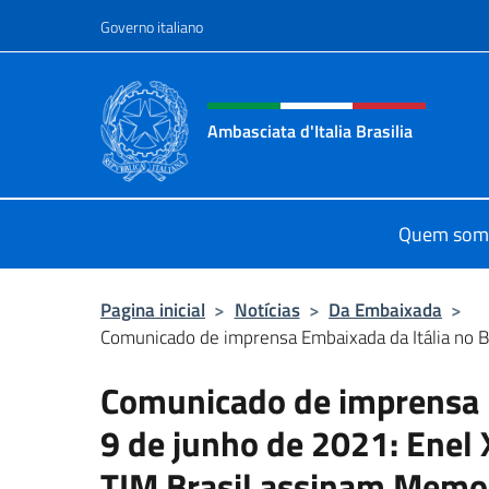
Ir para o conteúdo
Governo italiano
Site, social e cabeçalho 
Ambasciata d'Italia Brasilia
Il sito ufficiale dell'Ambasciata d'Ita
Quem som
Pagina inicial
>
Notícias
>
Da Embaixada
>
Comunicado de imprensa Embaixada da Itália no Bra
Comunicado de imprensa E
9 de junho de 2021: Enel X
TIM Brasil assinam Memo