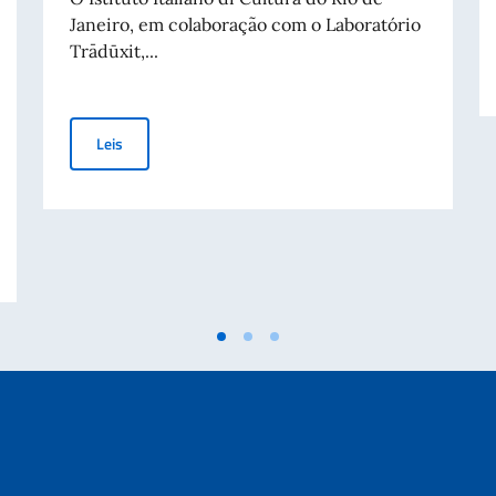
Janeiro, em colaboração com o Laboratório
Trādūxit,...
Terceira edição de ‘M’Illumino / D’Immenso’, Prêmio Inte
Leis
s a Entidades Privadas destinadas à Manutenção da Paz e da Segurança Int