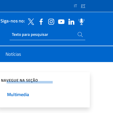
IT
PT
Siga-nos no:
Pesquise no site
Ricerca sito live
Notícias
rtilhe nas redes sociais
NAVEGUE NA SEÇÃO
Multimedia