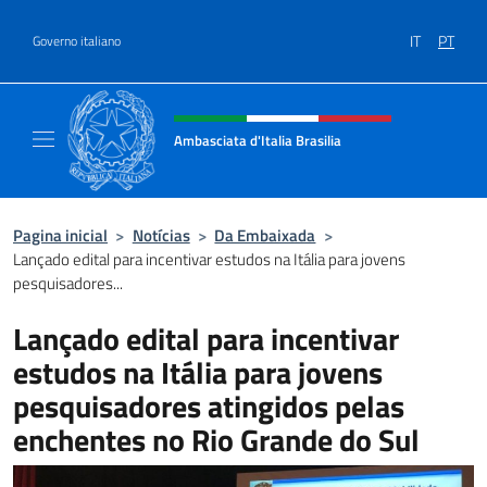
Ir para o conteúdo
IT
PT
Governo italiano
Site, social e cabeçalho do menu
Ambasciata d'Italia Brasilia
Il sito ufficiale dell'Ambasciata d'Italia Brasil
Pagina inicial
>
Notícias
>
Da Embaixada
>
Lançado edital para incentivar estudos na Itália para jovens
pesquisadores...
Lançado edital para incentivar
estudos na Itália para jovens
pesquisadores atingidos pelas
enchentes no Rio Grande do Sul