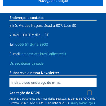
Navegue na seção
Seção de rodapé
Endereços e contatos
S.E.S. Av. das Nações Quadra 807, Lote 30
70420-900 Brasilia – DF
Tel:
0055 61 3442 9900
E-mail:
ambasciata.brasilia@esteri.it
Os escritórios da sede
Subscreva a nossa Newsletter
Inserisci la tua email
Aceitação do RGPD
Autorizo o tratamento dos meus dados pessoais ao abrigo do RGPD e do
Decreto-Lei n. 196/2003 de 30 de Junho de 2003
Privacy
Avisos legais