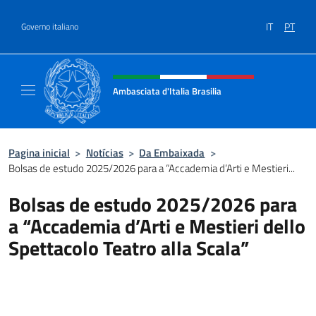
Ir para o conteúdo
IT
PT
Governo italiano
Site, social e cabeçalho do menu
Ambasciata d'Italia Brasilia
Il sito ufficiale dell'Ambasciata d'Italia Brasil
Pagina inicial
>
Notícias
>
Da Embaixada
>
Bolsas de estudo 2025/2026 para a “Accademia d’Arti e Mestieri...
Bolsas de estudo 2025/2026 para
a “Accademia d’Arti e Mestieri dello
Spettacolo Teatro alla Scala”