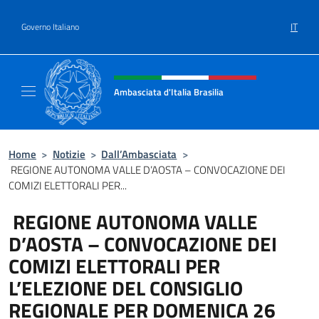
Salta al contenuto
IT
Governo Italiano
Intestazione sito, social e menù
Ambasciata d'Italia Brasilia
Il sito ufficiale dell'Ambasciata d'Italia Brasil
Home
>
Notizie
>
Dall’Ambasciata
>
REGIONE AUTONOMA VALLE D’AOSTA – CONVOCAZIONE DEI
COMIZI ELETTORALI PER...
REGIONE AUTONOMA VALLE
D’AOSTA – CONVOCAZIONE DEI
COMIZI ELETTORALI PER
L’ELEZIONE DEL CONSIGLIO
REGIONALE PER DOMENICA 26