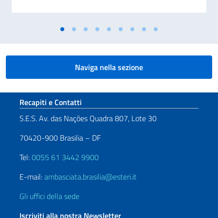
Naviga nella sezione
Sezione footer
Recapiti e Contatti
S.E.S. Av. das Nações Quadra 807, Lote 30
70420-900 Brasilia – DF
Tel:
0055 61 3442 9900
E-mail:
ambasciata.brasilia@esteri.it
Gli uffici della sede
Iscriviti alla nostra Newsletter