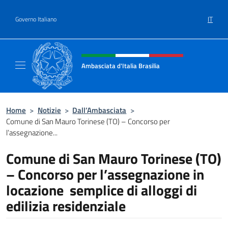
Salta al contenuto
IT
Governo Italiano
Intestazione sito, social e menù
Ambasciata d'Italia Brasilia
Il sito ufficiale dell'Ambasciata d'Italia Brasil
Home
>
Notizie
>
Dall’Ambasciata
>
Comune di San Mauro Torinese (TO) – Concorso per
l’assegnazione...
Comune di San Mauro Torinese (TO)
– Concorso per l’assegnazione in
locazione semplice di alloggi di
edilizia residenziale