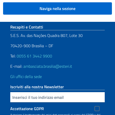
Naviga nella sezione
Sezione footer
Recapiti e Contatti
S.E.S. Av. das Nações Quadra 807, Lote 30
70420-900 Brasilia – DF
Tel:
0055 61 3442 9900
E-mail:
ambasciata.brasilia@esteri.it
Gli uffici della sede
Iscriviti alla nostra Newsletter
Inserisci la tua email
Accettazione GDPR
Autorizzo il trattamento dei miei dati personali ai sensi del GDPR e del