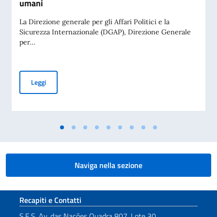
umani
La Direzione generale per gli Affari Politici e la
Sicurezza Internazionale (DGAP), Direzione Generale
per...
Avviso di pubblicità per contributi a soggetti privati per fin
Leggi
Naviga nella sezione
Sezione footer
Recapiti e Contatti
S.E.S. Av. das Nações Quadra 807, Lote 30