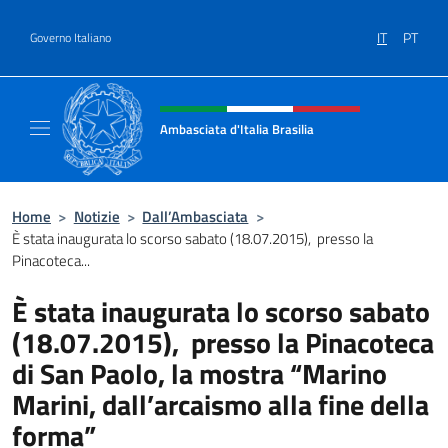
Salta al contenuto
IT
PT
Governo Italiano
Intestazione sito, social e menù
Ambasciata d'Italia Brasilia
Il sito ufficiale dell'Ambasciata d'Italia Brasil
Home
>
Notizie
>
Dall’Ambasciata
>
È stata inaugurata lo scorso sabato (18.07.2015), presso la
Pinacoteca...
È stata inaugurata lo scorso sabato
(18.07.2015), presso la Pinacoteca
di San Paolo, la mostra “Marino
Marini, dall’arcaismo alla fine della
forma”