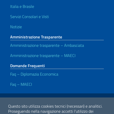
Italia e Brasile
Servizi Consolari e Visti
Notizie
Amministrazione Trasparente
Amministrazione trasparente – Ambasciata
Amministrazione trasparente – MAECI
Domande Frequenti
Faq – Diplomazia Economica
Faq – MAECI
Link Utili
Note legali
Privacy e cookie policy
Dichiarazione di Accessibilità
Questo sito utilizza cookies tecnici (necessari) e analitici.
Proseguendo nella navigazione accetti l'utilizzo dei