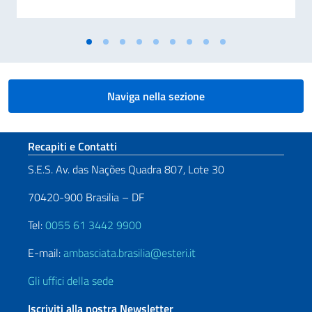
Naviga nella sezione
Sezione footer
Recapiti e Contatti
S.E.S. Av. das Nações Quadra 807, Lote 30
70420-900 Brasilia – DF
Tel:
0055 61 3442 9900
E-mail:
ambasciata.brasilia@esteri.it
Gli uffici della sede
Iscriviti alla nostra Newsletter