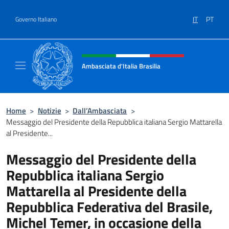
Salta al contenuto
IT
PT
Governo Italiano
Intestazione sito, social e menù
Ambasciata d'Italia Brasilia
Il sito ufficiale dell'Ambasciata d'Italia Brasil
Home
>
Notizie
>
Dall’Ambasciata
>
Messaggio del Presidente della Repubblica italiana Sergio Mattarella
al Presidente...
Messaggio del Presidente della
Repubblica italiana Sergio
Mattarella al Presidente della
Repubblica Federativa del Brasile,
Michel Temer, in occasione della