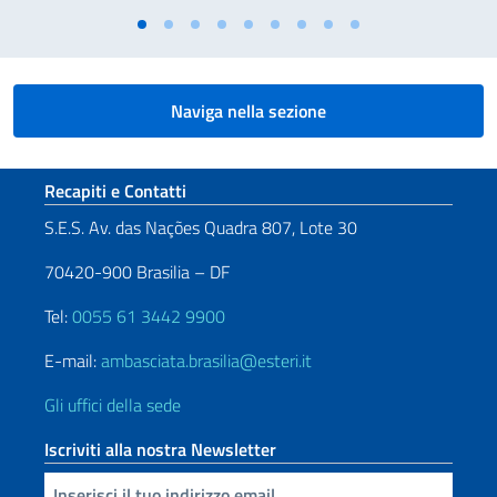
Naviga nella sezione
Sezione footer
Recapiti e Contatti
S.E.S. Av. das Nações Quadra 807, Lote 30
70420-900 Brasilia – DF
Tel:
0055 61 3442 9900
E-mail:
ambasciata.brasilia@esteri.it
Gli uffici della sede
Iscriviti alla nostra Newsletter
Inserisci la tua email