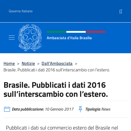
Salta al contenuto
IT
Governo Italiano
Intestazione sito, social e menù
Ambasciata d'Italia Brasilia
Il sito ufficiale dell'Ambasciata d'Italia Brasil
Home
>
Notizie
>
Dall’Ambasciata
>
Brasile. Pubblicati i dati 2016 sull’interscambio con l’estero.
Brasile. Pubblicati i dati 2016
sull’interscambio con l’estero.
Data pubblicazione:
10 Gennaio 2017
Tipologia:
News
Pubblicati i dati sul commercio estero del Brasile nel