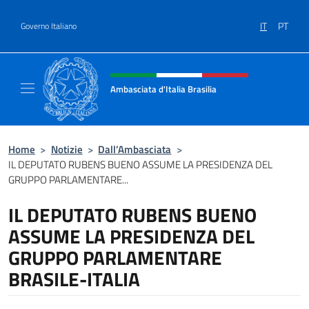
Salta al contenuto
IT
PT
Governo Italiano
Intestazione sito, social e menù
Ambasciata d'Italia Brasilia
Il sito ufficiale dell'Ambasciata d'Italia Brasil
Home
>
Notizie
>
Dall’Ambasciata
>
IL DEPUTATO RUBENS BUENO ASSUME LA PRESIDENZA DEL
GRUPPO PARLAMENTARE...
IL DEPUTATO RUBENS BUENO
ASSUME LA PRESIDENZA DEL
GRUPPO PARLAMENTARE
BRASILE-ITALIA