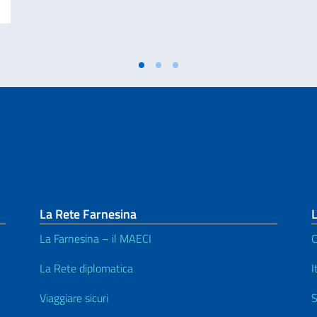
La Rete Farnesina
L
La Farnesina – il MAECI
C
La Rete diplomatica
I
Viaggiare sicuri
S