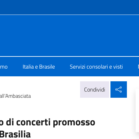
e menù
lia Brasilia
iamo
Italia e Brasile
Servizi consolari e visti
Condi
Condividi
all’Ambasciata
o di concerti promosso
Brasilia