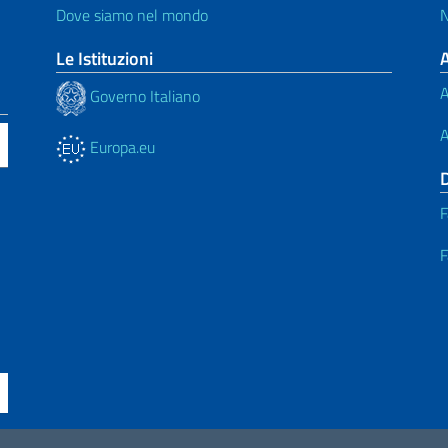
Dove siamo nel mondo
N
Le Istituzioni
A
Governo Italiano
A
Europa.eu
F
F