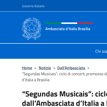
Salta al contenuto
Governo Italiano
Intestazione sito, social 
Ambasciata d'Italia Brasilia
Il sito ufficiale dell'Ambasciata d'Ita
Chi s
Home
>
Notizie
>
Dall’Ambasciata
>
“Segundas Musicais”: ciclo di concerti promosso d
d’Italia a Brasilia
“Segundas Musicais”: cicl
dall’Ambasciata d’Italia a 