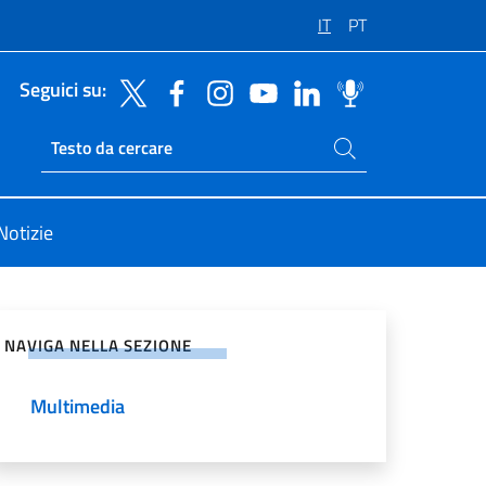
IT
PT
Seguici su:
Cerca nel sito
Ricerca sito live
Notizie
vidi sui Social Network
NAVIGA NELLA SEZIONE
Multimedia