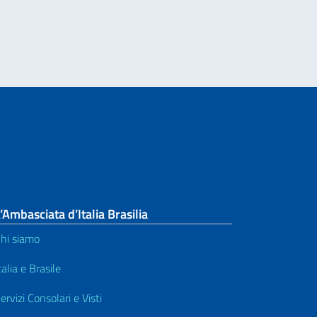
’Ambasciata d’Italia Brasilia
hi siamo
talia e Brasile
ervizi Consolari e Visti