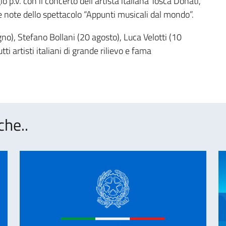
p.v. con il concerto dell’artista italiana Tosca Donati,
e note dello spettacolo “Appunti musicali dal mondo”.
no), Stefano Bollani (20 agosto), Luca Velotti (10
i artisti italiani di grande rilievo e fama
che..