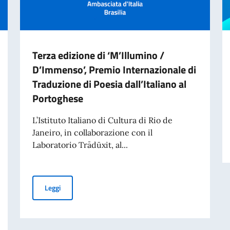
Terza edizione di ‘M’Illumino /
D’Immenso’, Premio Internazionale di
Traduzione di Poesia dall’Italiano al
Portoghese
L’Istituto Italiano di Cultura di Rio de
Janeiro, in collaborazione con il
Laboratorio Trādūxit, al...
Terza edizione di ‘M’Illumino / D’Immenso’, Premio Inter
Leggi
ivati per finalità di mantenimento della pace e della sicurezza internazionale 