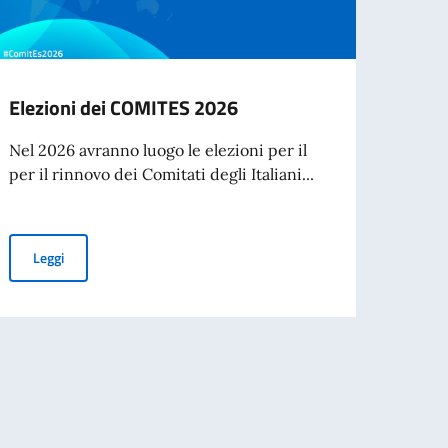
Elezioni dei COMITES 2026
Cessa
d’ide
Nel 2026 avranno luogo le elezioni per il
agos
per il rinnovo dei Comitati degli Italiani...
A part
cartac
Elezioni dei COMITES 2026
Leggi
Leg
nazionale di Traduzione di Poesia dall’Italiano al Portoghese
e di attuazione di iniziative umanitarie e di tutela dei diritti umani