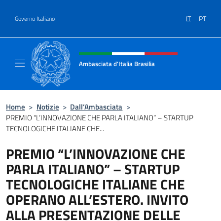
Salta al contenuto
IT
PT
Governo Italiano
Intestazione sito, social e menù
Ambasciata d'Italia Brasilia
Il sito ufficiale dell'Ambasciata d'Italia Brasil
Home
>
Notizie
>
Dall’Ambasciata
>
PREMIO “L’INNOVAZIONE CHE PARLA ITALIANO” – STARTUP
TECNOLOGICHE ITALIANE CHE...
PREMIO “L’INNOVAZIONE CHE
PARLA ITALIANO” – STARTUP
TECNOLOGICHE ITALIANE CHE
OPERANO ALL’ESTERO. INVITO
ALLA PRESENTAZIONE DELLE