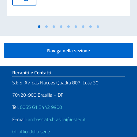
Naviga nella sezione
Sezione footer
Recapiti e Contatti
S.E.S. Av. das Nações Quadra 807, Lote 30
70420-900 Brasilia – DF
Tel:
0055 61 3442 9900
E-mail:
ambasciata.brasilia@esteri.it
Gli uffici della sede