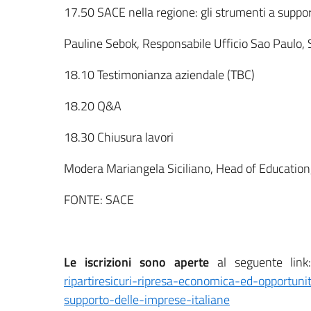
17.50 SACE nella regione: gli strumenti a suppor
Pauline Sebok, Responsabile Ufficio Sao Paulo,
18.10 Testimonianza aziendale (TBC)
18.20 Q&A
18.30 Chiusura lavori
Modera Mariangela Siciliano, Head of Educatio
FONTE: SACE
Le iscrizioni sono aperte
al seguente lin
ripartiresicuri-ripresa-economica-ed-opportun
supporto-delle-imprese-italiane