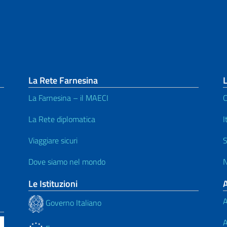
La Rete Farnesina
L
La Farnesina – il MAECI
C
La Rete diplomatica
I
Viaggiare sicuri
S
Dove siamo nel mondo
N
Le Istituzioni
A
Governo Italiano
A