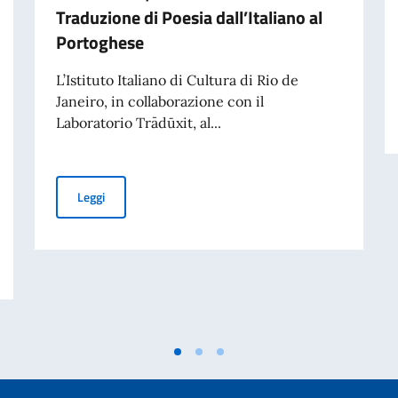
Traduzione di Poesia dall’Italiano al
Portoghese
L’Istituto Italiano di Cultura di Rio de
Janeiro, in collaborazione con il
Laboratorio Trādūxit, al...
Terza edizione di ‘M’Illumino / D’Immenso’, Premio Inter
Leggi
ivati per finalità di mantenimento della pace e della sicurezza internazionale 