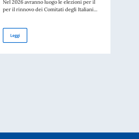
Nel 2026 avranno luogo le elezioni per il
agos
per il rinnovo dei Comitati degli Italiani...
A part
cartac
Elezioni dei COMITES 2026
Leggi
Leg
nazionale di Traduzione di Poesia dall’Italiano al Portoghese
e di attuazione di iniziative umanitarie e di tutela dei diritti umani