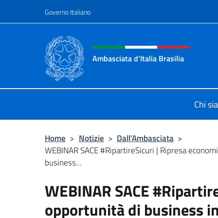
Salta al contenuto
Governo Italiano
Intestazione sito, social 
Ambasciata d'Italia Brasilia
Il sito ufficiale dell'Ambasciata d'Ita
Chi s
Home
>
Notizie
>
Dall’Ambasciata
>
WEBINAR SACE #RipartireSicuri | Ripresa economi
business...
WEBINAR SACE #RipartireS
opportunità di business in