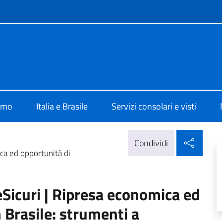
e menù
lia Brasilia
iamo
Italia e Brasile
Servizi consolari e visti
Condi
Condividi
ca ed opportunità di
icuri | Ripresa economica ed
 Brasile: strumenti a