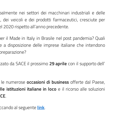
almente nei settori dei macchinari industriali e delle
, dei veicoli e dei prodotti farmaceutici, cresciute per
l 2020 rispetto all’anno precedente.
er il Made in Italy in Brasile nel post pandemia? Quali
 a disposizione delle imprese italiane che intendono
 preparazione?
zzato da SACE il prossimo
29 aprile
con il supporto dell’
e le numerose
occasioni di business
offerte dal Paese,
e istituzioni italiane in loco
e il ricorso alle soluzioni
ACE
.
liccando al seguente
link
.