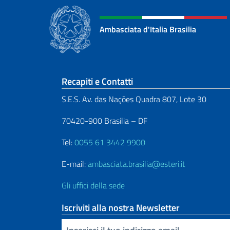
Ambasciata d'Italia Brasilia
Sezione footer
Recapiti e Contatti
S.E.S. Av. das Nações Quadra 807, Lote 30
70420-900 Brasilia – DF
Tel:
0055 61 3442 9900
E-mail:
ambasciata.brasilia@esteri.it
Gli uffici della sede
Iscriviti alla nostra Newsletter
Inserisci la tua email