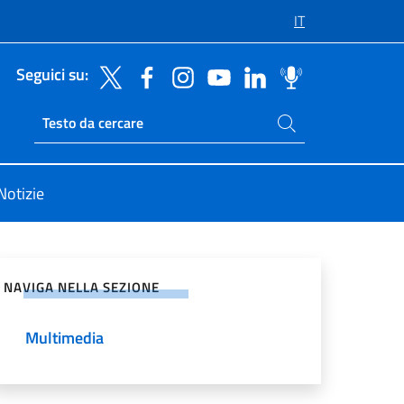
IT
Seguici su:
Cerca nel sito
Ricerca sito live
Notizie
vidi sui Social Network
NAVIGA NELLA SEZIONE
Multimedia