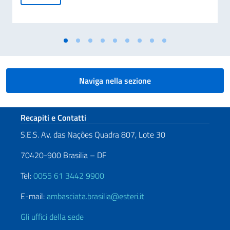
Naviga nella sezione
Sezione footer
Recapiti e Contatti
S.E.S. Av. das Nações Quadra 807, Lote 30
70420-900 Brasilia – DF
Tel:
0055 61 3442 9900
E-mail:
ambasciata.brasilia@esteri.it
Gli uffici della sede