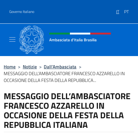
Salta al contenuto
IT
PT
Governo Italiano
Intestazione sito, social e menù
Ambasciata d'Italia Brasilia
Il sito ufficiale dell'Ambasciata d'Italia Brasil
Home
>
Notizie
>
Dall’Ambasciata
>
MESSAGGIO DELL’AMBASCIATORE FRANCESCO AZZARELLO IN
OCCASIONE DELLA FESTA DELLA REPUBBLICA...
MESSAGGIO DELL’AMBASCIATORE
FRANCESCO AZZARELLO IN
OCCASIONE DELLA FESTA DELLA
REPUBBLICA ITALIANA