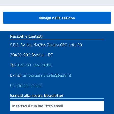
Naviga nella sezione
Sezione footer
Recapiti e Contatti
S.E.S. Av. das Nações Quadra 807, Lote 30
70420-900 Brasilia – DF
Tel:
0055 61 3442 9900
E-mail:
ambasciata.brasilia@esteri.it
Gli uffici della sede
Iscriviti alla nostra Newsletter
Inserisci la tua email