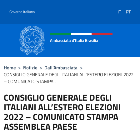
Salta al contenuto
IT
PT
Governo Italiano
Intestazione sito, social e menù
Ambasciata d'Italia Brasilia
Il sito ufficiale dell'Ambasciata d'Italia Brasil
Home
>
Notizie
>
Dall’Ambasciata
>
CONSIGLIO GENERALE DEGLI ITALIANI ALL’ESTERO ELEZIONI 2022
– COMUNICATO STAMPA...
CONSIGLIO GENERALE DEGLI
ITALIANI ALL’ESTERO ELEZIONI
2022 – COMUNICATO STAMPA
ASSEMBLEA PAESE