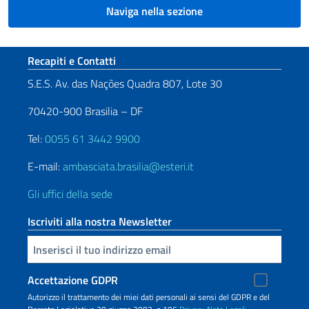
Naviga nella sezione
Sezione footer
Recapiti e Contatti
S.E.S. Av. das Nações Quadra 807, Lote 30
70420-900 Brasilia – DF
Tel:
0055 61 3442 9900
E-mail:
ambasciata.brasilia@esteri.it
Gli uffici della sede
Iscriviti alla nostra Newsletter
Inserisci la tua email
Accettazione GDPR
Autorizzo il trattamento dei miei dati personali ai sensi del GDPR e del