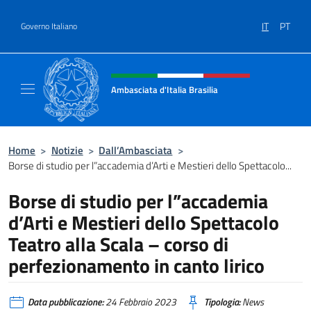
Salta al contenuto
IT
PT
Governo Italiano
Intestazione sito, social e menù
Ambasciata d'Italia Brasilia
Il sito ufficiale dell'Ambasciata d'Italia Brasil
Home
>
Notizie
>
Dall’Ambasciata
>
Borse di studio per l”accademia d’Arti e Mestieri dello Spettacolo...
Borse di studio per l”accademia
d’Arti e Mestieri dello Spettacolo
Teatro alla Scala – corso di
perfezionamento in canto lirico
Data pubblicazione:
24 Febbraio 2023
Tipologia:
News