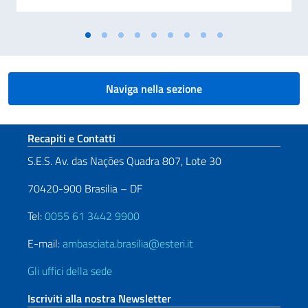
Naviga nella sezione
Sezione footer
Recapiti e Contatti
S.E.S. Av. das Nações Quadra 807, Lote 30
70420-900 Brasilia – DF
Tel:
0055 61 3442 9900
E-mail:
ambasciata.brasilia@esteri.it
Gli uffici della sede
Iscriviti alla nostra Newsletter