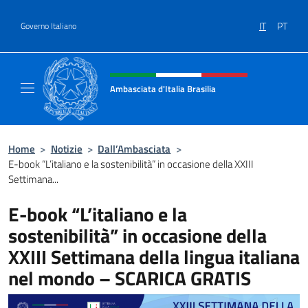
Salta al contenuto
IT
PT
Governo Italiano
Intestazione sito, social e menù
Ambasciata d'Italia Brasilia
Il sito ufficiale dell'Ambasciata d'Italia Brasil
Home
>
Notizie
>
Dall’Ambasciata
>
E-book “L’italiano e la sostenibilità” in occasione della XXIII
Settimana...
E-book “L’italiano e la
sostenibilità” in occasione della
XXIII Settimana della lingua italiana
nel mondo – SCARICA GRATIS