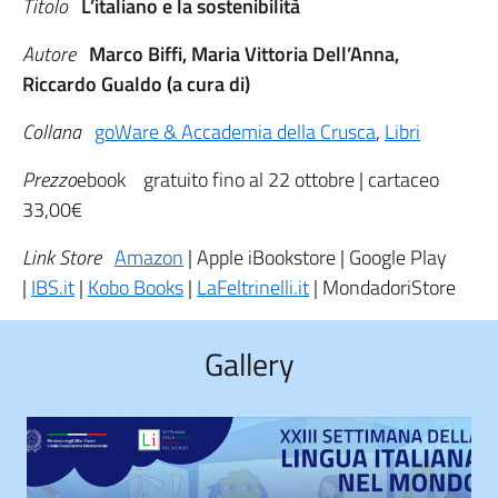
Titolo
L’italiano e la sostenibilità
Autore
Marco Biffi, Maria Vittoria Dell’Anna,
Riccardo Gualdo (a cura di)
Collana
goWare & Accademia della Crusca
,
Libri
Prezzo
ebook gratuito fino al 22 ottobre | cartaceo
33,00€
Link Store
Amazon
| Apple iBookstore | Google Play
|
IBS.it
|
Kobo Books
|
LaFeltrinelli.it
| MondadoriStore
Gallery