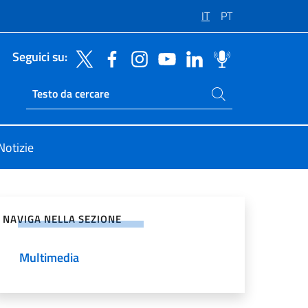
IT
PT
Seguici su:
Cerca nel sito
Ricerca sito live
Notizie
vidi sui Social Network
NAVIGA NELLA SEZIONE
Multimedia