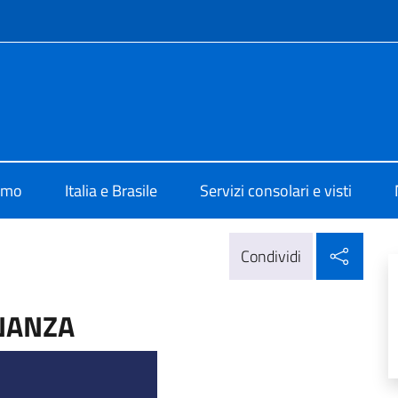
e menù
lia Brasilia
iamo
Italia e Brasile
Servizi consolari e visti
Condi
Condividi
NANZA