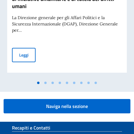
umani
La Direzione generale per gli Affari Politici e la
Sicurezza Internazionale (DGAP), Direzione Generale
per...
Avviso di pubblicità per contributi a soggetti privati per fin
Leggi
Naviga nella sezione
Sezione footer
Recapiti e Contatti