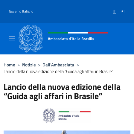
Salta al contenuto
IT
PT
Governo Italiano
Intestazione sito, social e menù
Ambasciata d'Italia Brasilia
Il sito ufficiale dell'Ambasciata d'Italia Brasil
Home
>
Notizie
>
Dall’Ambasciata
>
Lancio della nuova edizione della “Guida agli affari in Brasile”
Lancio della nuova edizione della
“Guida agli affari in Brasile”