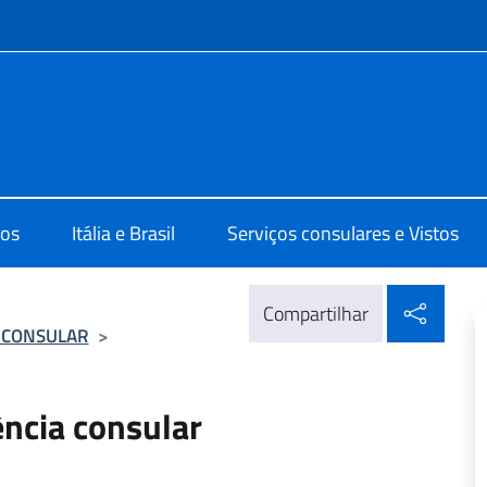
do menu
lia Brasilia
os
Itália e Brasil
Serviços consulares e Vistos
Compa
Compartilhar
A CONSULAR
>
ência consular