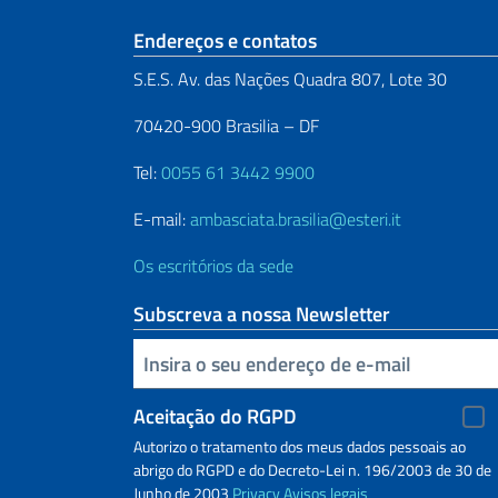
Seção de rodapé
Endereços e contatos
S.E.S. Av. das Nações Quadra 807, Lote 30
70420-900 Brasilia – DF
Tel:
0055 61 3442 9900
E-mail:
ambasciata.brasilia@esteri.it
Os escritórios da sede
Subscreva a nossa Newsletter
Inserisci la tua email
Aceitação do RGPD
Autorizo o tratamento dos meus dados pessoais ao
abrigo do RGPD e do Decreto-Lei n. 196/2003 de 30 de
Junho de 2003
Privacy
Avisos legais