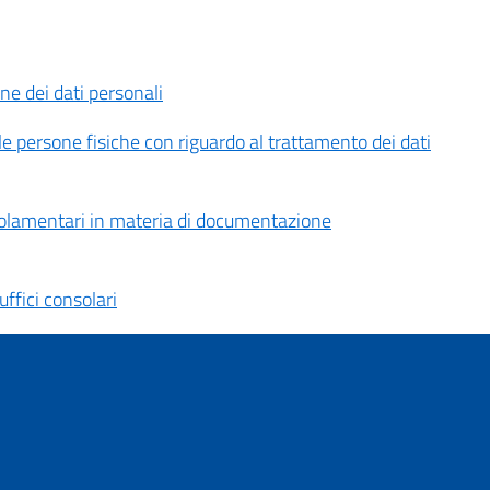
ne dei dati personali
e persone fisiche con riguardo al trattamento dei dati
egolamentari in materia di documentazione
ffici consolari