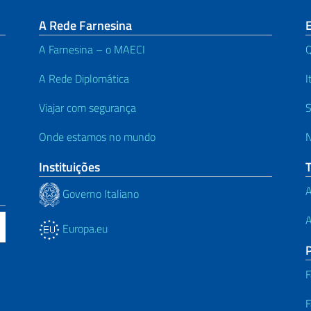
A Rede Farnesina
E
A Farnesina – o MAECI
A Rede Diplomática
I
Viajar com segurança
S
Onde estamos no mundo
N
Instituições
A
Governo Italiano
A
Europa.eu
F
F