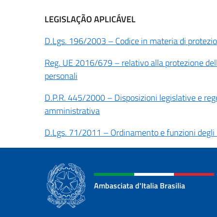
LEGISLAÇÃO APLICÁVEL
D.Lgs. 196/2003 – Codice in materia di protezio
Reg. UE 2016/679 – relativo alla protezione dell
personali
D.P.R. 445/2000 – Disposizioni legislative e r
amministrativa
D.Lgs. 71/2011 – Ordinamento e funzioni degli u
Ambasciata d'Italia Brasilia