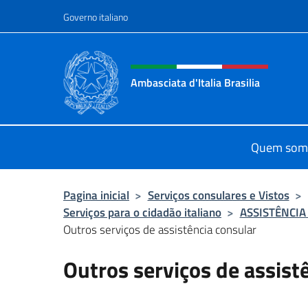
Ir para o conteúdo
Governo italiano
Site, social e cabeçalho 
Ambasciata d'Italia Brasilia
Il sito ufficiale dell'Ambasciata d'Ita
Quem som
Pagina inicial
>
Serviços consulares e Vistos
>
Serviços para o cidadão italiano
>
ASSISTÊNCI
Outros serviços de assistência consular
Outros serviços de assist