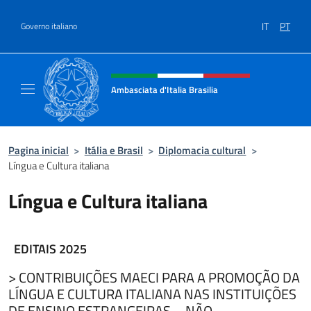
Ir para o conteúdo
IT
PT
Governo italiano
Site, social e cabeçalho do menu
Ambasciata d'Italia Brasilia
Il sito ufficiale dell'Ambasciata d'Italia Brasil
Pagina inicial
>
Itália e Brasil
>
Diplomacia cultural
>
Língua e Cultura italiana
Língua e Cultura italiana
EDITAIS 2025
> CONTRIBUIÇÕES MAECI PARA A PROMOÇÃO DA
LÍNGUA E CULTURA ITALIANA NAS INSTITUIÇÕES
DE ENSINO ESTRANGEIRAS – NÃO