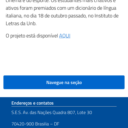
cinema e do esporte. Os estudantes mais criativos e
ativos foram premiados com um dicionário de língua
italiana, no dia 18 de outubro passado, no Instituto de
Letras da Unb.
O projeto está disponível
AQUI
Navegue na seção
Seção de rodapé
Endereços e contatos
S.E.S. Av. das Nações Quadra 807, Lote 30
70420-900 Brasilia – DF