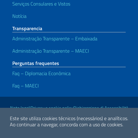
Serviços Consulares e Vistos
Notícia
Transparencia
Administração Transparente – Embaixada
Administração Transparente – MAECI
Perguntas frequentes
Faq – Diplomacia Econômica
Faq – MAECI
Links Úteis
Note legali
Privacy e cookie policy
Dichiarazione di Accessibilità
Este site utiliza cookies técnicos (necessários) e analíticos.
Ao continuar a navegar, concorda com a uso de cookies.
2026 Direitos Autorais Ministério das Relações Exteriores e