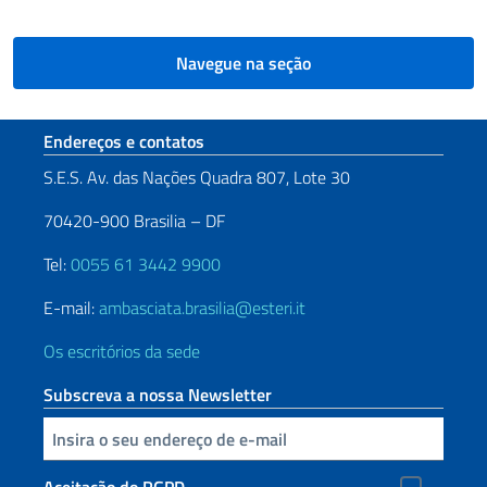
Navegue na seção
Seção de rodapé
Endereços e contatos
S.E.S. Av. das Nações Quadra 807, Lote 30
70420-900 Brasilia – DF
Tel:
0055 61 3442 9900
E-mail:
ambasciata.brasilia@esteri.it
Os escritórios da sede
Subscreva a nossa Newsletter
Inserisci la tua email