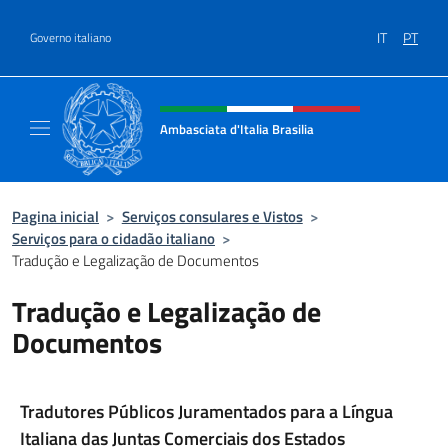
Ir para o conteúdo
IT
PT
Governo italiano
Site, social e cabeçalho do menu
Ambasciata d'Italia Brasilia
Il sito ufficiale dell'Ambasciata d'Italia Brasil
Pagina inicial
>
Serviços consulares e Vistos
>
Serviços para o cidadão italiano
>
Tradução e Legalização de Documentos
Tradução e Legalização de
Documentos
Tradutores Públicos Juramentados para a Língua
Italiana das Juntas Comerciais dos Estados