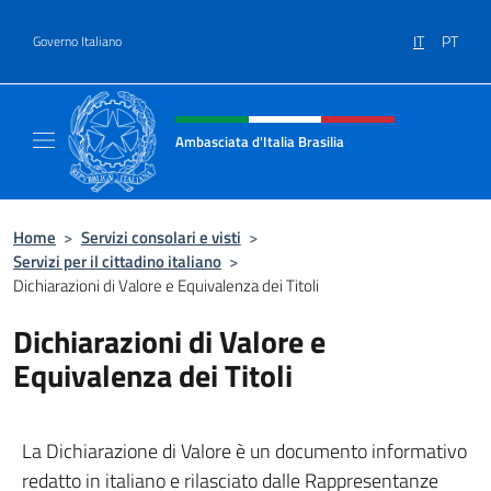
Salta al contenuto
IT
PT
Governo Italiano
Intestazione sito, social e menù
Ambasciata d'Italia Brasilia
Il sito ufficiale dell'Ambasciata d'Italia Brasil
Home
>
Servizi consolari e visti
>
Servizi per il cittadino italiano
>
Dichiarazioni di Valore e Equivalenza dei Titoli
Dichiarazioni di Valore e
Equivalenza dei Titoli
La Dichiarazione di Valore è un documento informativo
redatto in italiano e rilasciato dalle Rappresentanze