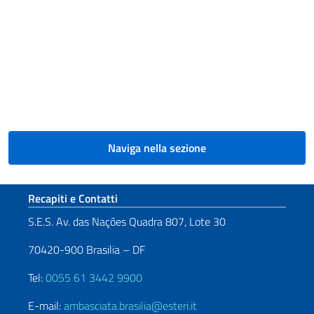
Naviga nella sezione
Sezione footer
Recapiti e Contatti
S.E.S. Av. das Nações Quadra 807, Lote 30
70420-900 Brasilia – DF
Tel:
0055 61 3442 9900
E-mail:
ambasciata.brasilia@esteri.it